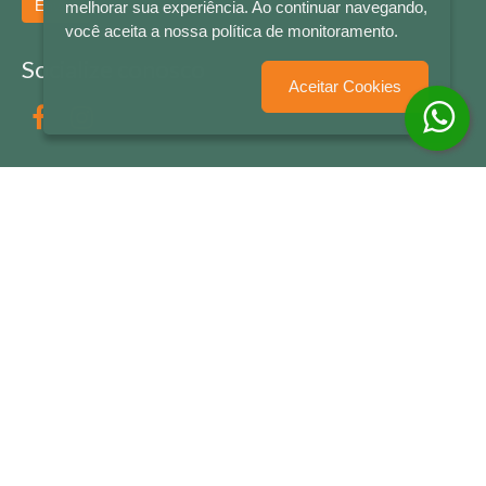
Enviar
melhorar sua experiência. Ao continuar navegando,
você aceita a nossa política de monitoramento.
Socialize conosco
Aceitar Cookies
Formas de Pagamento
LETRAS & CIA - CNPJ n° 88.587.548/0001-20 - Térreo Bourbon Shopping - AV. NAÇÕES
UNIDAS , 2001 - Lojas 1064/1065 - RIO BRANCO - - NOVO HAMBURGO - RS
© 2026 LETRAS & CIA - Todos os Direitos Reservados
Desenvolvido por
Partner Sistemas