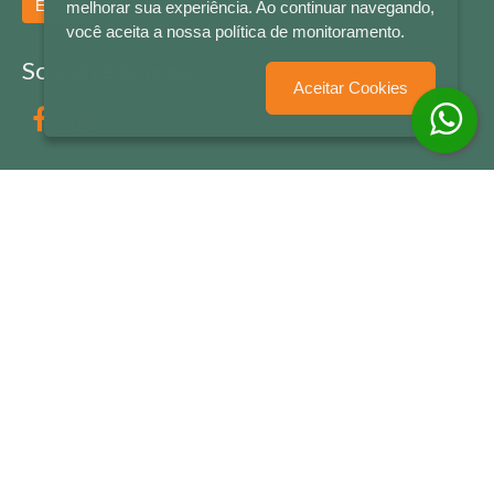
Enviar
melhorar sua experiência. Ao continuar navegando,
você aceita a nossa política de monitoramento.
Socialize conosco
Aceitar Cookies
Formas de Pagamento
LETRAS & CIA - CNPJ n° 88.587.548/0001-20 - Térreo Bourbon Shopping - AV. NAÇÕES
UNIDAS , 2001 - Lojas 1064/1065 - RIO BRANCO - - NOVO HAMBURGO - RS
© 2026 LETRAS & CIA - Todos os Direitos Reservados
Desenvolvido por
Partner Sistemas