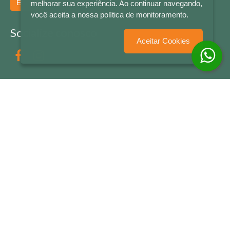
Enviar
melhorar sua experiência. Ao continuar navegando,
você aceita a nossa política de monitoramento.
Socialize conosco
Aceitar Cookies
Formas de Pagamento
LETRAS & CIA - CNPJ n° 88.587.548/0001-20 - Térreo Bourbon Shopping - AV. NAÇÕES
UNIDAS , 2001 - Lojas 1064/1065 - RIO BRANCO - - NOVO HAMBURGO - RS
© 2026 LETRAS & CIA - Todos os Direitos Reservados
Desenvolvido por
Partner Sistemas