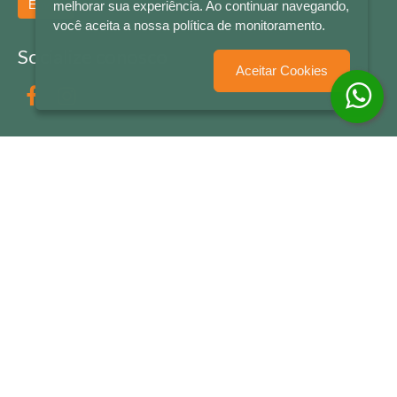
Enviar
melhorar sua experiência. Ao continuar navegando,
você aceita a nossa política de monitoramento.
Socialize conosco
Aceitar Cookies
Formas de Pagamento
LETRAS & CIA - CNPJ n° 88.587.548/0001-20 - Térreo Bourbon Shopping - AV. NAÇÕES
UNIDAS , 2001 - Lojas 1064/1065 - RIO BRANCO - - NOVO HAMBURGO - RS
© 2026 LETRAS & CIA - Todos os Direitos Reservados
Desenvolvido por
Partner Sistemas