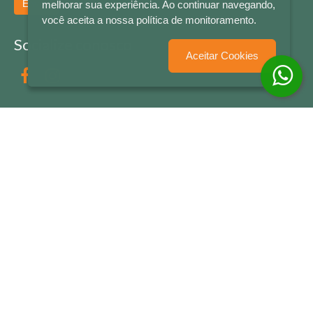
Enviar
melhorar sua experiência. Ao continuar navegando,
você aceita a nossa política de monitoramento.
Socialize conosco
Aceitar Cookies
Formas de Pagamento
LETRAS & CIA - CNPJ n° 88.587.548/0001-20 - Térreo Bourbon Shopping - AV. NAÇÕES
UNIDAS , 2001 - Lojas 1064/1065 - RIO BRANCO - - NOVO HAMBURGO - RS
© 2026 LETRAS & CIA - Todos os Direitos Reservados
Desenvolvido por
Partner Sistemas