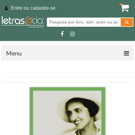
Entre ou
cadastre-se
.
Menu