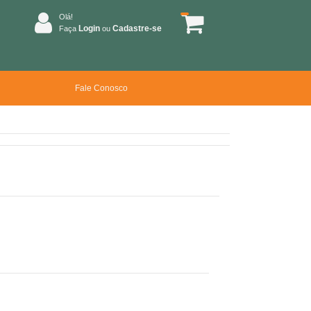
Olá!
Login
Cadastre-se
Faça
ou
Fale Conosco