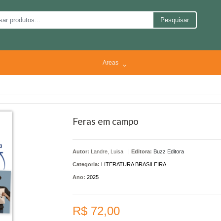
Pesquisar
Areas
Feras em campo
Autor:
Landre, Luisa
|
Editora:
Buzz Editora
Categoria:
LITERATURA BRASILEIRA
Ano:
2025
R$ 72,00