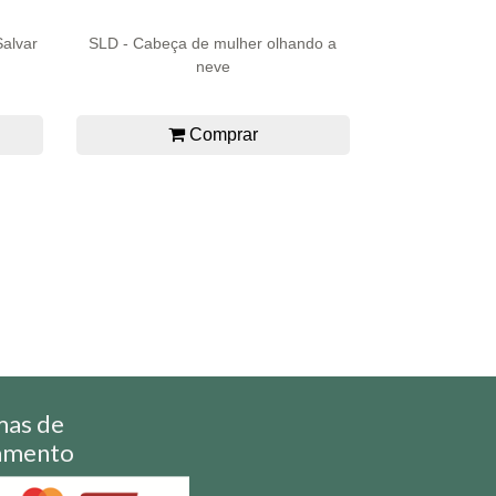
Salvar
SLD - Cabeça de mulher olhando a
neve
Comprar
mas de
amento