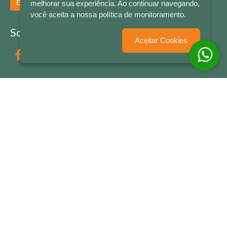
Enviar
melhorar sua experiência. Ao continuar navegando,
você aceita a nossa política de monitoramento.
Socialize conosco
Aceitar Cookies
Formas de Pagamento
LETRAS & CIA - CNPJ n° 88.587.548/0001-20 - Térreo Bourbon Shopping - AV. NAÇÕES
UNIDAS , 2001 - Lojas 1064/1065 - RIO BRANCO - - NOVO HAMBURGO - RS
© 2026 LETRAS & CIA - Todos os Direitos Reservados
Desenvolvido por
Partner Sistemas