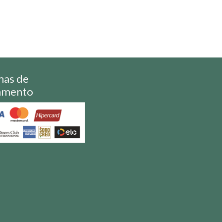
mas de
amento