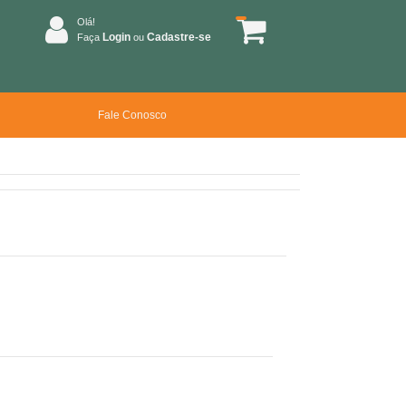
Olá!
Login
Cadastre-se
Faça
ou
Fale Conosco