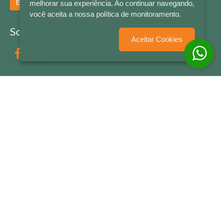
Enviar
melhorar sua experiência. Ao continuar navegando,
você aceita a nossa política de monitoramento.
Socialize conosco
Aceitar Cookies
Formas de Pagamento
LETRAS & CIA - CNPJ n° 88.587.548/0001-20 - Térreo Bourbon Shopping - AV. NAÇÕES
UNIDAS , 2001 - Lojas 1064/1065 - RIO BRANCO - - NOVO HAMBURGO - RS
© 2026 LETRAS & CIA - Todos os Direitos Reservados
Desenvolvido por
Partner Sistemas