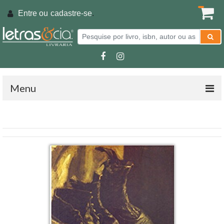
Entre ou
cadastre-se
.
Menu