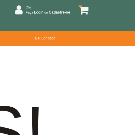
Olá!
Login
Cadastre-se
Faça
ou
Fale Conosco
S!