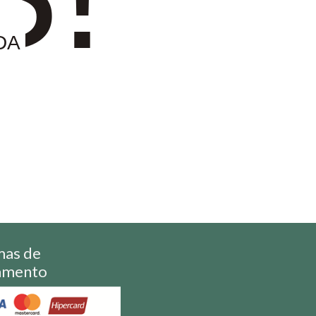
DA
mas de
amento