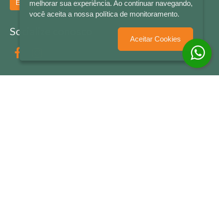
Enviar
melhorar sua experiência. Ao continuar navegando,
você aceita a nossa política de monitoramento.
Socialize conosco
Aceitar Cookies
Formas de Pagamento
LETRAS & CIA - CNPJ n° 88.587.548/0001-20 - Térreo Bourbon Shopping - AV. NAÇÕES
UNIDAS , 2001 - Lojas 1064/1065 - RIO BRANCO - - NOVO HAMBURGO - RS
© 2026 LETRAS & CIA - Todos os Direitos Reservados
Desenvolvido por
Partner Sistemas