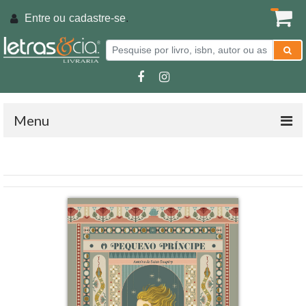
Entre ou
cadastre-se
.
Menu