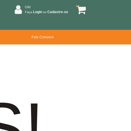
Olá!
Login
Cadastre-se
Faça
ou
Fale Conosco
S!