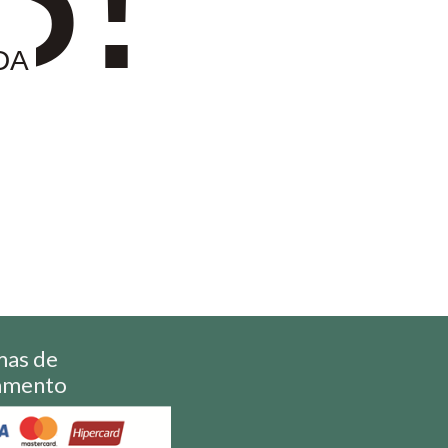
DA
mas de
amento