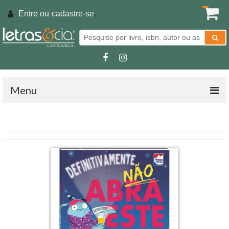
Entre ou
cadastre-se
.
Menu