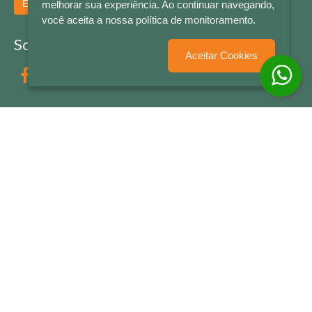
Enviar
melhorar sua experiência. Ao continuar navegando,
você aceita a nossa política de monitoramento.
Socialize conosco
Aceitar Cookies
Formas de Pagamento
LETRAS & CIA - CNPJ n° 88.587.548/0001-20 - Térreo Bourbon Shopping - AV. NAÇÕES
UNIDAS , 2001 - Lojas 1064/1065 - RIO BRANCO - - NOVO HAMBURGO - RS
© 2026 LETRAS & CIA - Todos os Direitos Reservados
Desenvolvido por
Partner Sistemas