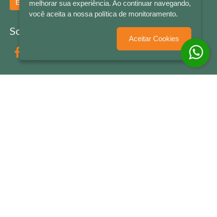
Enviar
melhorar sua experiência. Ao continuar navegando,
você aceita a nossa política de monitoramento.
Socialize conosco
Aceitar Cookies
Formas de Pagamento
LETRAS & CIA - CNPJ n° 88.587.548/0001-20 - Térreo Bourbon Shopping - AV. NAÇÕES
UNIDAS , 2001 - Lojas 1064/1065 - RIO BRANCO - - NOVO HAMBURGO - RS
© 2026 LETRAS & CIA - Todos os Direitos Reservados
Desenvolvido por
Partner Sistemas