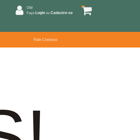
Olá!
Login
Cadastre-se
Faça
ou
Fale Conosco
S!