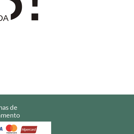
DA
mas de
amento