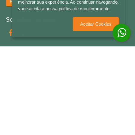
Enviar
melhorar sua experiência. Ao continuar navegando,
você aceita a nossa política de monitoramento.
Socialize conosco
Aceitar Cookies
Formas de Pagamento
LETRAS & CIA - CNPJ n° 88.587.548/0001-20 - Térreo Bourbon Shopping - AV. NAÇÕES
UNIDAS , 2001 - Lojas 1064/1065 - RIO BRANCO - - NOVO HAMBURGO - RS
© 2026 LETRAS & CIA - Todos os Direitos Reservados
Desenvolvido por
Partner Sistemas