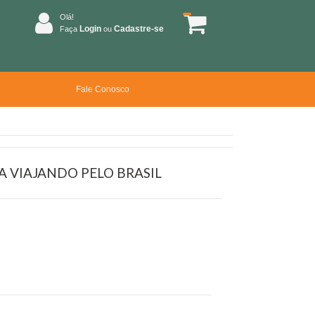
Olá!
Login
Cadastre-se
Faça
ou
Fale Conosco
 VIAJANDO PELO BRASIL