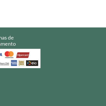
mas de
amento