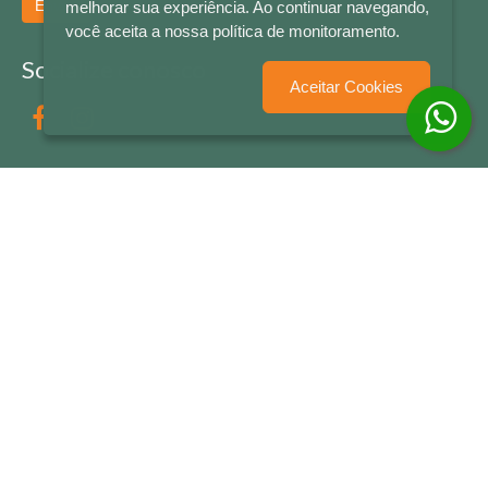
Enviar
melhorar sua experiência. Ao continuar navegando,
você aceita a nossa política de monitoramento.
Socialize conosco
Aceitar Cookies
Formas de Pagamento
LETRAS & CIA - CNPJ n° 88.587.548/0001-20 - Térreo Bourbon Shopping - AV. NAÇÕES
UNIDAS , 2001 - Lojas 1064/1065 - RIO BRANCO - - NOVO HAMBURGO - RS
© 2026 LETRAS & CIA - Todos os Direitos Reservados
Desenvolvido por
Partner Sistemas