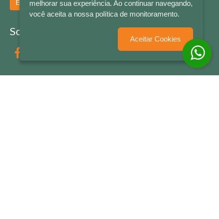
Enviar
melhorar sua experiência. Ao continuar navegando,
você aceita a nossa política de monitoramento.
Socialize conosco
Aceitar Cookies
Formas de Pagamento
LETRAS & CIA - CNPJ n° 88.587.548/0001-20 - Térreo Bourbon Shopping - AV. NAÇÕES
UNIDAS , 2001 - Lojas 1064/1065 - RIO BRANCO - - NOVO HAMBURGO - RS
© 2026 LETRAS & CIA - Todos os Direitos Reservados
Desenvolvido por
Partner Sistemas