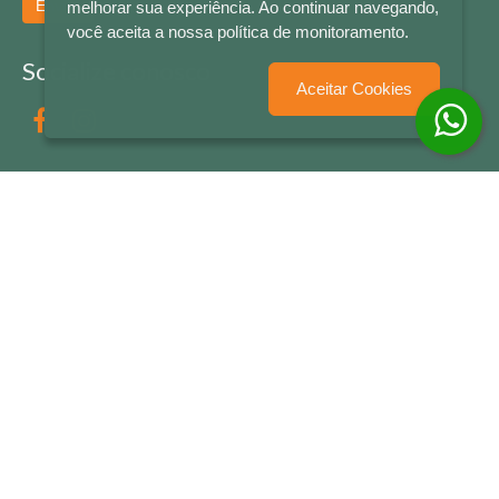
Enviar
melhorar sua experiência. Ao continuar navegando,
você aceita a nossa política de monitoramento.
Socialize conosco
Aceitar Cookies
Formas de Pagamento
LETRAS & CIA - CNPJ n° 88.587.548/0001-20 - Térreo Bourbon Shopping - AV. NAÇÕES
UNIDAS , 2001 - Lojas 1064/1065 - RIO BRANCO - - NOVO HAMBURGO - RS
© 2026 LETRAS & CIA - Todos os Direitos Reservados
Desenvolvido por
Partner Sistemas