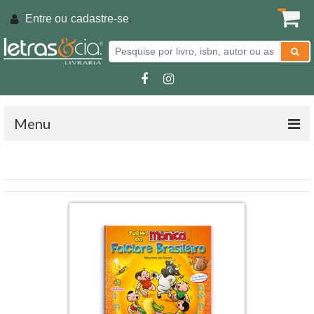
Entre ou
cadastre-se
.
Menu