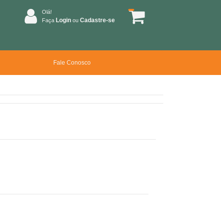
Olá!
Login
Cadastre-se
Faça
ou
Fale Conosco