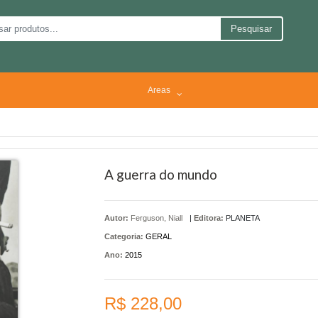
Pesquisar
Areas
A guerra do mundo
Autor:
Ferguson, Niall
|
Editora:
PLANETA
Categoria:
GERAL
Ano:
2015
R$ 228,00