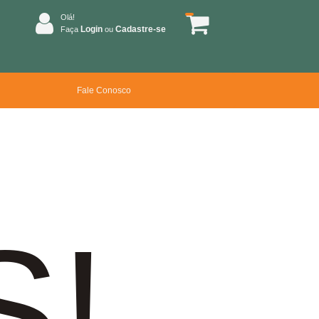
Olá!
Login
Cadastre-se
Faça
ou
Fale Conosco
S!