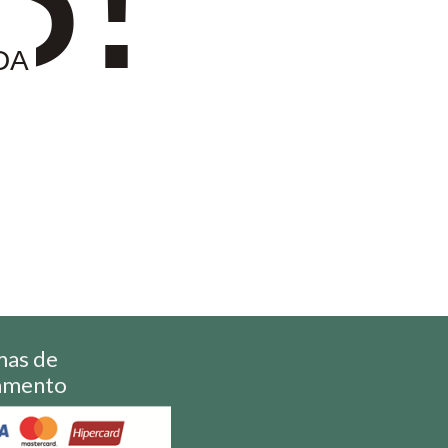
DA
mas de
amento