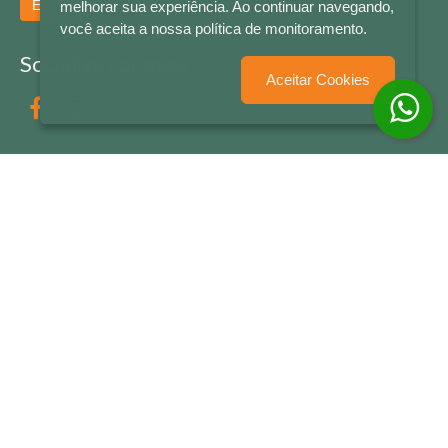
Enviar
melhorar sua experiência. Ao continuar navegando,
você aceita a nossa política de monitoramento.
Socialize conosco
Aceitar Cookies
Formas de Pagamento
LETRAS & CIA - CNPJ n° 88.587.548/0001-20 - Térreo Bourbon Shopping - AV. NAÇÕES
UNIDAS , 2001 - Lojas 1064/1065 - RIO BRANCO - - NOVO HAMBURGO - RS
© 2026 LETRAS & CIA - Todos os Direitos Reservados
Desenvolvido por
Partner Sistemas