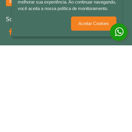
Enviar
melhorar sua experiência. Ao continuar navegando,
você aceita a nossa política de monitoramento.
Socialize conosco
Aceitar Cookies
Formas de Pagamento
LETRAS & CIA - CNPJ n° 88.587.548/0001-20 - Térreo Bourbon Shopping - AV. NAÇÕES
UNIDAS , 2001 - Lojas 1064/1065 - RIO BRANCO - - NOVO HAMBURGO - RS
© 2026 LETRAS & CIA - Todos os Direitos Reservados
Desenvolvido por
Partner Sistemas