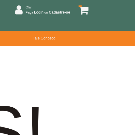
Olá!
Login
Cadastre-se
Faça
ou
Fale Conosco
S!