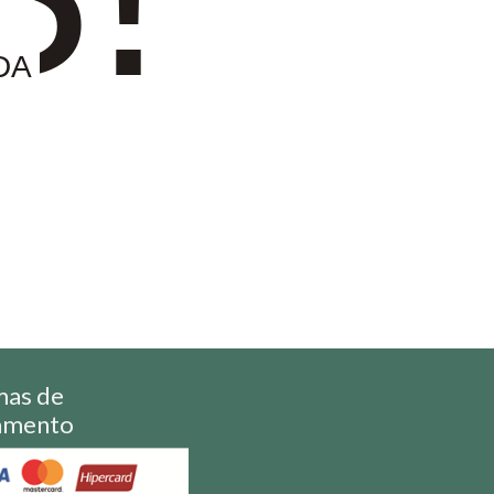
DA
mas de
amento