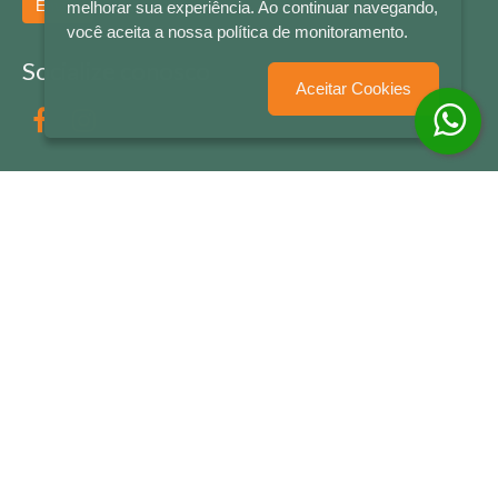
Enviar
melhorar sua experiência. Ao continuar navegando,
você aceita a nossa política de monitoramento.
Socialize conosco
Aceitar Cookies
Formas de Pagamento
LETRAS & CIA - CNPJ n° 88.587.548/0001-20 - Térreo Bourbon Shopping - AV. NAÇÕES
UNIDAS , 2001 - Lojas 1064/1065 - RIO BRANCO - - NOVO HAMBURGO - RS
© 2026 LETRAS & CIA - Todos os Direitos Reservados
Desenvolvido por
Partner Sistemas