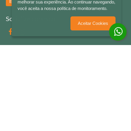
Enviar
melhorar sua experiência. Ao continuar navegando,
você aceita a nossa política de monitoramento.
Socialize conosco
Aceitar Cookies
Formas de Pagamento
LETRAS & CIA - CNPJ n° 88.587.548/0001-20 - Térreo Bourbon Shopping - AV. NAÇÕES
UNIDAS , 2001 - Lojas 1064/1065 - RIO BRANCO - - NOVO HAMBURGO - RS
© 2026 LETRAS & CIA - Todos os Direitos Reservados
Desenvolvido por
Partner Sistemas