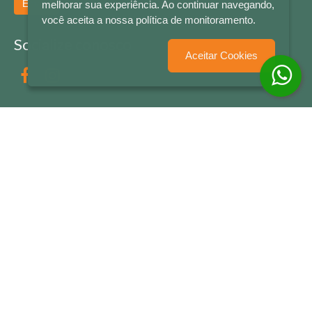
Enviar
melhorar sua experiência. Ao continuar navegando,
você aceita a nossa política de monitoramento.
Socialize conosco
Aceitar Cookies
Formas de Pagamento
LETRAS & CIA - CNPJ n° 88.587.548/0001-20 - Térreo Bourbon Shopping - AV. NAÇÕES
UNIDAS , 2001 - Lojas 1064/1065 - RIO BRANCO - - NOVO HAMBURGO - RS
© 2026 LETRAS & CIA - Todos os Direitos Reservados
Desenvolvido por
Partner Sistemas