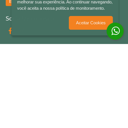
Enviar
melhorar sua experiência. Ao continuar navegando,
você aceita a nossa política de monitoramento.
Socialize conosco
Aceitar Cookies
Formas de Pagamento
LETRAS & CIA - CNPJ n° 88.587.548/0001-20 - Térreo Bourbon Shopping - AV. NAÇÕES
UNIDAS , 2001 - Lojas 1064/1065 - RIO BRANCO - - NOVO HAMBURGO - RS
© 2026 LETRAS & CIA - Todos os Direitos Reservados
Desenvolvido por
Partner Sistemas