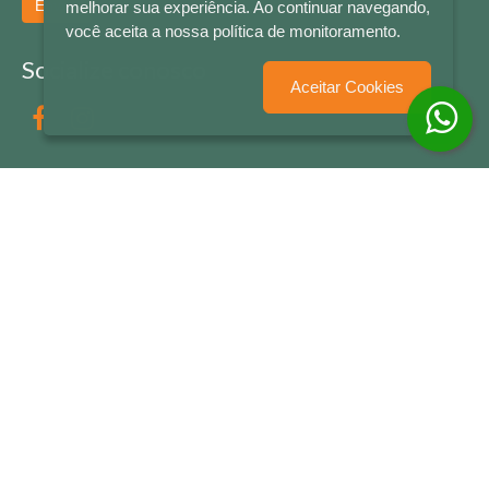
Enviar
melhorar sua experiência. Ao continuar navegando,
você aceita a nossa política de monitoramento.
Socialize conosco
Aceitar Cookies
Formas de Pagamento
LETRAS & CIA - CNPJ n° 88.587.548/0001-20 - Térreo Bourbon Shopping - AV. NAÇÕES
UNIDAS , 2001 - Lojas 1064/1065 - RIO BRANCO - - NOVO HAMBURGO - RS
© 2026 LETRAS & CIA - Todos os Direitos Reservados
Desenvolvido por
Partner Sistemas