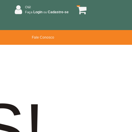
Olá!
Login
Cadastre-se
Faça
ou
Fale Conosco
S!