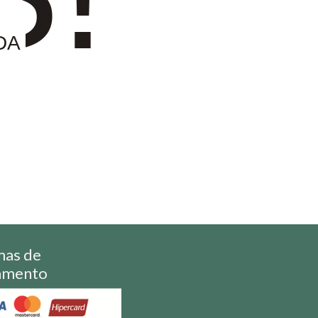
DA
mas de
amento