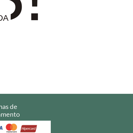
DA
mas de
amento