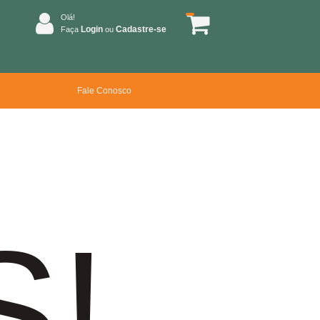
Olá!
Login
Cadastre-se
Faça
ou
Fale Conosco
S!