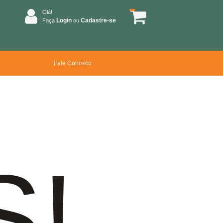
Olá!
Login
Cadastre-se
Faça
ou
Fale Conosco
S!