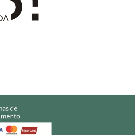
DA
mas de
amento