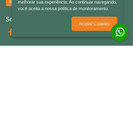
Enviar
melhorar sua experiência. Ao continuar navegando,
você aceita a nossa política de monitoramento.
Socialize conosco
Aceitar Cookies
Formas de Pagamento
LETRAS & CIA - CNPJ n° 88.587.548/0001-20 - Térreo Bourbon Shopping - AV. NAÇÕES
UNIDAS , 2001 - Lojas 1064/1065 - RIO BRANCO - - NOVO HAMBURGO - RS
© 2026 LETRAS & CIA - Todos os Direitos Reservados
Desenvolvido por
Partner Sistemas