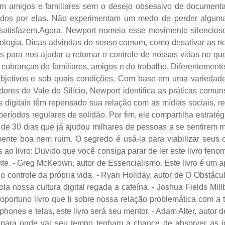
om amigos e familiares sem o desejo obsessivo de documenta
idos por elas. Não experimentam um medo de perder alguma
 satisfazem.Agora, Newport nomeia esse movimento silencios
ogia. Dicas advindas do senso comum, como desativar as notif
tes para nos ajudar a retomar o controle de nossas vidas no qu
 cobranças de familiares, amigos e do trabalho. Diferentemen
 objetivos e sob quais condições. Com base em uma variedade 
dores do Vale do Silício, Newport identifica as práticas comun
 digitais têm repensado sua relação com as mídias sociais, r
ríodos regulares de solidão. Por fim, ele compartilha estratég
l de 30 dias que já ajudou milhares de pessoas a se sentirem
ente boa nem ruim. O segredo é usá-la para viabilizar seus o
os ao livro: Duvido que você consiga parar de ler este livro feno
te. - Greg McKeown, autor de Essencialismo. Este livro é um 
 o controle da própria vida. - Ryan Holiday, autor de O Obst
la nossa cultura digital regada a cafeína. - Joshua Fields Mill
 oportuno livro que li sobre nossa relação problemática com a 
phones e telas, este livro será seu mentor. - Adam Alter, autor
ara onde vai seu tempo tenham a chance de absorver as id