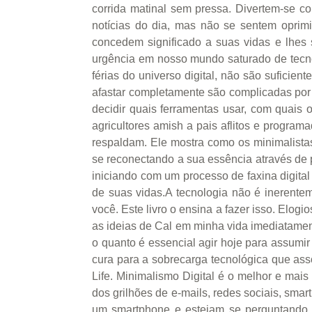
corrida matinal sem pressa. Divertem-se c
notícias do dia, mas não se sentem oprim
concedem significado a suas vidas e lhes
urgência em nosso mundo saturado de tecnol
férias do universo digital, não são suficien
afastar completamente são complicadas por
decidir quais ferramentas usar, com quais
agricultores amish a pais aflitos e programa
respaldam. Ele mostra como os minimalistas
se reconectando a sua essência através de pe
iniciando com um processo de faxina digita
de suas vidas.A tecnologia não é inerentem
você. Este livro o ensina a fazer isso. Elogi
as ideias de Cal em minha vida imediatamen
o quanto é essencial agir hoje para assumir
cura para a sobrecarga tecnológica que asso
Life. Minimalismo Digital é o melhor e mais
dos grilhões de e-mails, redes sociais, smart
um smartphone e estejam se perguntando p