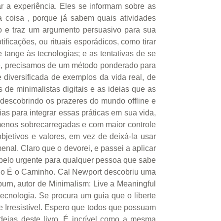
r a experiência. Eles se informam sobre as
 coisa , porque já sabem quais atividades
o e traz um argumento persuasivo para sua
icações, ou rituais esporádicos, como tirar
e tange às tecnologias; e as tentativas de se
te, precisamos de um método ponderado para
diversificada de exemplos da vida real, de
s de minimalistas digitais e as ideias que as
edescobrindo os prazeres do mundo offline e
ias para integrar essas práticas em sua vida,
 menos sobrecarregadas e com maior controle
bjetivos e valores, em vez de deixá-la usar
menal. Claro que o devorei, e passei a aplicar
apelo urgente para qualquer pessoa que sabe
áculo É o Caminho. Cal Newport descobriu uma
burn, autor de Minimalism: Live a Meaningful
tecnologia. Se procura um guia que o liberte
 de Irresistível. Espero que todos que possuam
eias deste livro. É incrível como a mesma