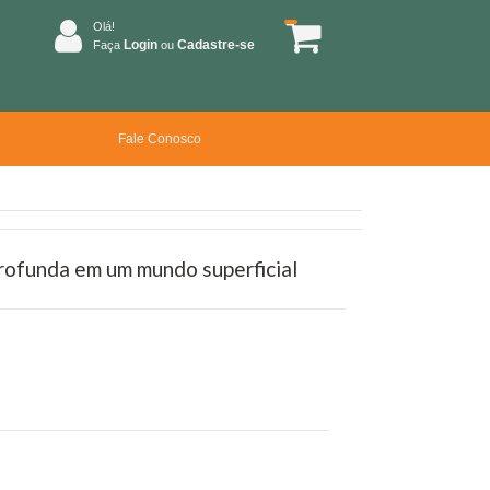
Olá!
Login
Cadastre-se
Faça
ou
Fale Conosco
profunda em um mundo superficial