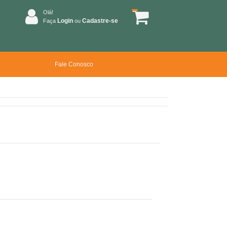
Olá!
Login
Cadastre-se
Faça
ou
Fale Conosco