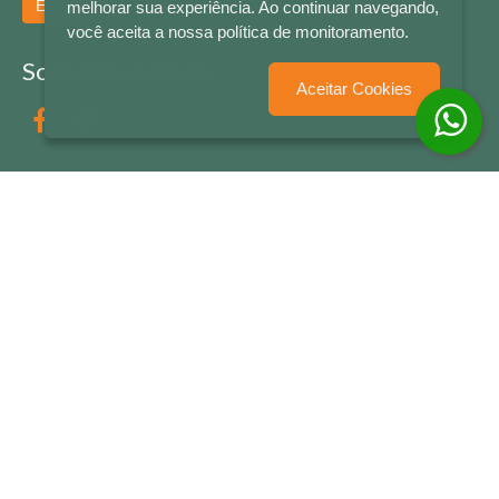
Enviar
melhorar sua experiência. Ao continuar navegando,
você aceita a nossa política de monitoramento.
Socialize conosco
Aceitar Cookies
Formas de Pagamento
LETRAS & CIA - CNPJ n° 88.587.548/0001-20 - Térreo Bourbon Shopping - AV. NAÇÕES
UNIDAS , 2001 - Lojas 1064/1065 - RIO BRANCO - - NOVO HAMBURGO - RS
© 2026 LETRAS & CIA - Todos os Direitos Reservados
Desenvolvido por
Partner Sistemas