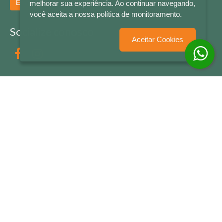
Enviar
melhorar sua experiência. Ao continuar navegando,
você aceita a nossa política de monitoramento.
Socialize conosco
Aceitar Cookies
Formas de Pagamento
LETRAS & CIA - CNPJ n° 88.587.548/0001-20 - Térreo Bourbon Shopping - AV. NAÇÕES
UNIDAS , 2001 - Lojas 1064/1065 - RIO BRANCO - - NOVO HAMBURGO - RS
© 2026 LETRAS & CIA - Todos os Direitos Reservados
Desenvolvido por
Partner Sistemas