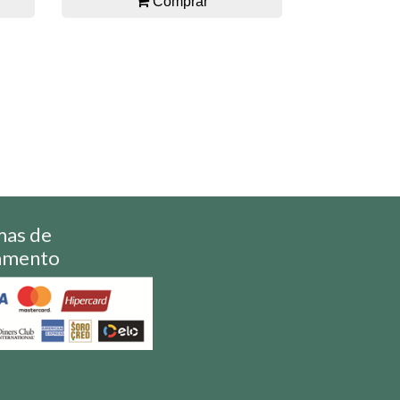
Comprar
mas de
amento