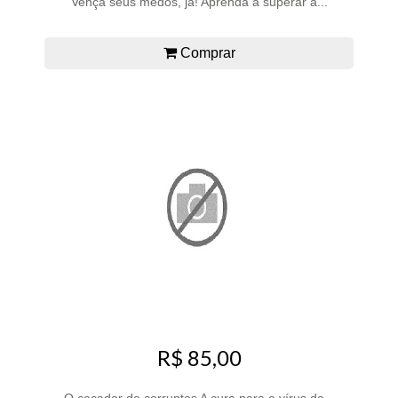
Vença seus medos, já! Aprenda a superar a...
Comprar
R$ 85,00
O caçador de corruptos A cura para o vírus da...