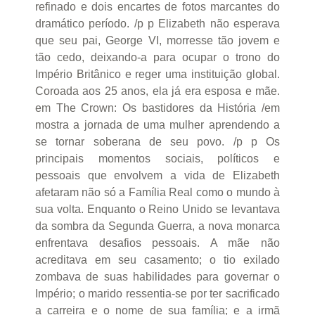
refinado e dois encartes de fotos marcantes do
dramático período. /p p Elizabeth não esperava
que seu pai, George VI, morresse tão jovem e
tão cedo, deixando-a para ocupar o trono do
Império Britânico e reger uma instituição global.
Coroada aos 25 anos, ela já era esposa e mãe.
em The Crown: Os bastidores da História /em
mostra a jornada de uma mulher aprendendo a
se tornar soberana de seu povo. /p p Os
principais momentos sociais, políticos e
pessoais que envolvem a vida de Elizabeth
afetaram não só a Família Real como o mundo à
sua volta. Enquanto o Reino Unido se levantava
da sombra da Segunda Guerra, a nova monarca
enfrentava desafios pessoais. A mãe não
acreditava em seu casamento; o tio exilado
zombava de suas habilidades para governar o
Império; o marido ressentia-se por ter sacrificado
a carreira e o nome de sua família; e a irmã