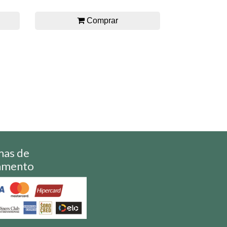
Comprar
mas de
amento