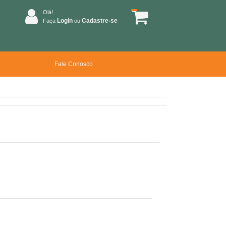
Olá!
Login
Cadastre-se
Faça
ou
Fale Conosco