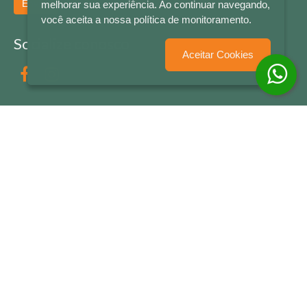
Enviar
melhorar sua experiência. Ao continuar navegando,
você aceita a nossa política de monitoramento.
Socialize conosco
Aceitar Cookies
Formas de Pagamento
LETRAS & CIA - CNPJ n° 88.587.548/0001-20 - Térreo Bourbon Shopping - AV. NAÇÕES
UNIDAS , 2001 - Lojas 1064/1065 - RIO BRANCO - - NOVO HAMBURGO - RS
© 2026 LETRAS & CIA - Todos os Direitos Reservados
Desenvolvido por
Partner Sistemas