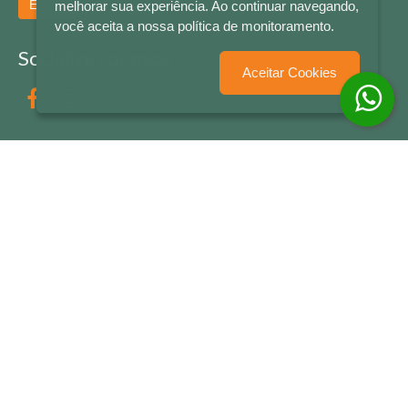
Enviar
melhorar sua experiência. Ao continuar navegando,
você aceita a nossa política de monitoramento.
Socialize conosco
Aceitar Cookies
Formas de Pagamento
LETRAS & CIA - CNPJ n° 88.587.548/0001-20 - Térreo Bourbon Shopping - AV. NAÇÕES
UNIDAS , 2001 - Lojas 1064/1065 - RIO BRANCO - - NOVO HAMBURGO - RS
© 2026 LETRAS & CIA - Todos os Direitos Reservados
Desenvolvido por
Partner Sistemas