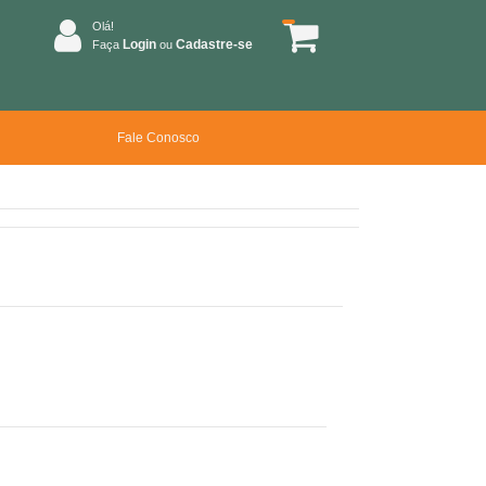
Olá!
Login
Cadastre-se
Faça
ou
Fale Conosco