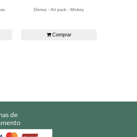
das
Disney - Art pack - Mickey
Comprar
mas de
amento